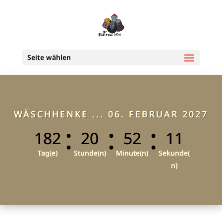
Seite wählen
WÄSCHHENKE ... 06. FEBRUAR 2027
:
:
:
182
20
52
10
Tag(e)
Stunde(n)
Minute(n)
Sekunde(
n)