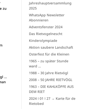
Jahreshauptversammlung
“
2025
e zu
WhatsApp Newsletter
Abonnieren
Adventsfenster 2024
Das Rietvogelnescht
Kinderolympiade
im
Aktion saubere Landschaft
Osterfest für die Kleinen
1965 – zu später Stunde
ward …
1988 – 30 Jahre Rietvögl
ögl …
2008 – 50 JAHRE RIETVÖGL
 man
1963 – DIE KAHLKÖPFE AUS
DEM RIET
2024 Ι 01 Ι 27 → Karte für de
Rietobed